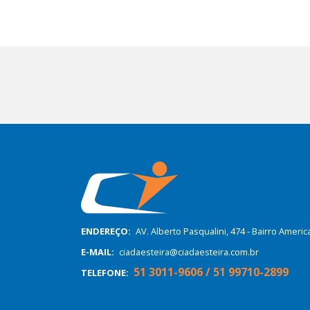
ENDEREÇO:
AV. Alberto Pasqualini, 474 - Bairro Ameri
E-MAIL:
ciadaesteira@ciadaesteira.com.br
51 3011-9606 / 51 99710-2899
TELEFONE: