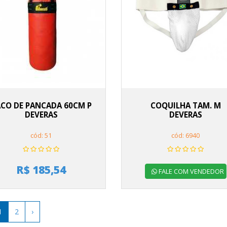
ACO DE PANCADA 60CM P
COQUILHA TAM. M
DEVERAS
DEVERAS
cód: 51
cód: 6940
R$ 185,54
FALE COM VENDEDOR
1
2
›