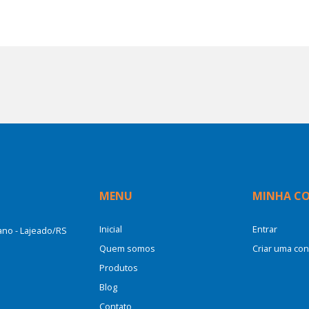
MENU
MINHA C
Inicial
Entrar
cano - Lajeado/RS
Quem somos
Criar uma con
Produtos
Blog
Contato